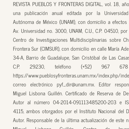
REVISTA PUEBLOS Y FRONTERAS DIGITAL, vol. 18, año
una publicación anual editada por la Universidad
Autónoma de México (UNAM), con domicilio a efectos 
Av. Universidad no. 3000, UNAM, C.U., C.P. 04510, por
Centro de Investigaciones Multidisciplinarias sobre Ch
Frontera Sur (CIMSUR), con domicilio en calle María Ade
34-A, Barrio de Guadalupe, San Cristóbal de Las Casas
C.P. 29230, teléfono (+52) 967 67
https://www.pueblosyfronteras.unam.mx/index.php/inde
correo electrónico pyf_dir@unam.mx. Editor respon
Miguel Lisbona Guillén. Certificado de Reserva de D
Autor al número 04-2014-091113485200-203 e I
4115, ambos otorgados por el Instituto Nacional del 
Autor. Responsable de la última actualización de este n
MIguel Lisbona Guillén, Centro de Investi