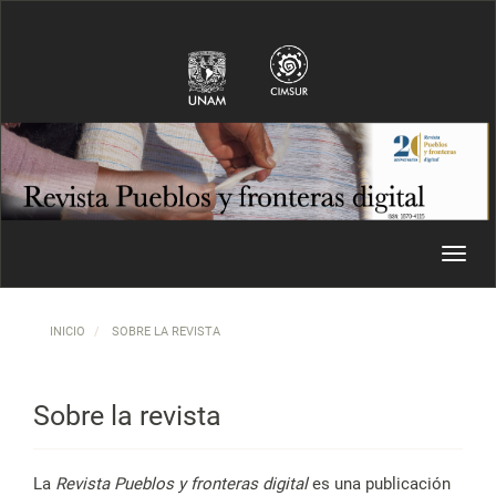
Navegación principal
Contenido principal
Barra lateral
Toggl
INICIO
SOBRE LA REVISTA
Sobre la revista
La
Revista Pueblos y fronteras digital
es una publicación