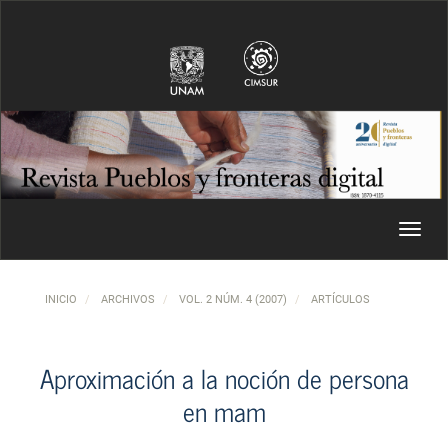
Navegación principal
Contenido principal
Barra lateral
Toggl
INICIO
ARCHIVOS
VOL. 2 NÚM. 4 (2007)
ARTÍCULOS
Aproximación a la noción de persona
en mam