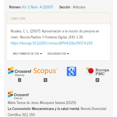
Número
Vol. 2 Núm. 4 (2007)
Sección
:
Artículos
CÓMO CITAR
Rosales, C. L. (2007). Aproximación a la noción de persona en
mam.
Revista Pueblos Y Fronteras Digital
,
2
(4), 1-35.
https://doi.org/10.22201/cimsur.18704115e.2007.4.219
MÁS FORMATOS DE CITA
DESCARGAR CITA
1
0
0
María Teresa de Jesús Mosquera Saravia
(2025)
La Cosmovisión Mesoamericana y la salud mental.
Revista Diversidad
Científica, 5(1), 159.