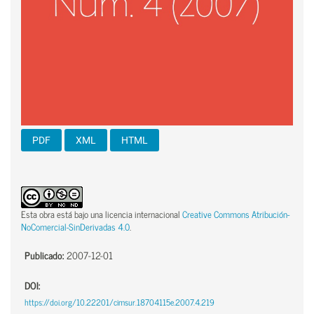
PDF
XML
HTML
Esta obra está bajo una licencia internacional
Creative Commons Atribución-
NoComercial-SinDerivadas 4.0
.
Publicado:
2007-12-01
DOI:
https://doi.org/10.22201/cimsur.18704115e.2007.4.219