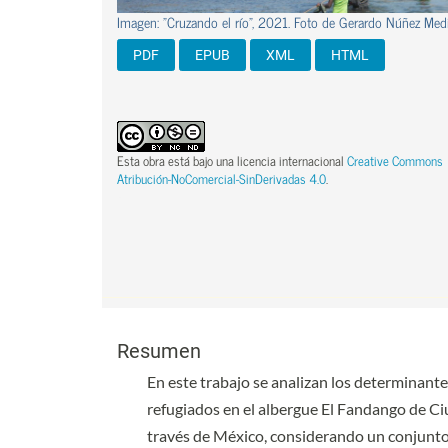
Imagen: "Cruzando el río", 2021. Foto de Gerardo Núñez Med
PDF
EPUB
XML
HTML
Esta obra está bajo una licencia internacional
Creative Commons
Atribución-NoComercial-SinDerivadas 4.0
.
Contenido principal del artículo
Contenido principal del artículo
Resumen
En este trabajo se analizan los determinante
refugiados en el albergue El Fandango de Ciu
través de México, considerando un conjunto