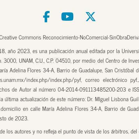
e Creative Commons Reconocimiento-NoComercial-SinObraDeriva
, año 2023, es una publicación anual editada por la Univer
o. 3000, UNAM, C.U., C.P. 04510, por medio del Centro de Inves
aría Adelina Flores 34-A, Barrio de Guadalupe, San Cristóbal d
.unam.mx/index.php/index.php/pyf, correo electrónico pyf
erechos de Autor al número 04-2014-091113485200-203 e ISS
 última actualización de este número: Dr. MIguel Lisbona Guill
domicilio en calle María Adelina Flores 34-A, Barrio de Guada
osto de 2023.
e los autores y no refleja el punto de vista de los árbitros, de