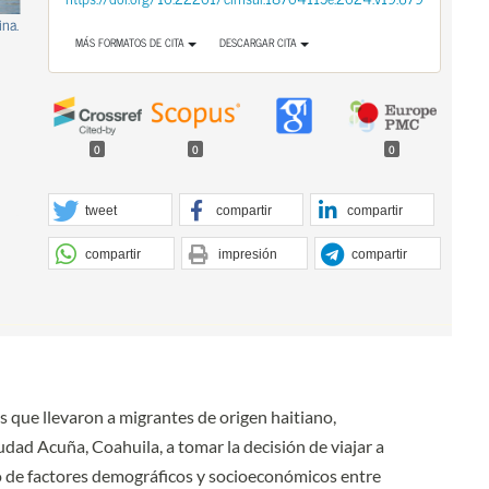
ina.
MÁS FORMATOS DE CITA
DESCARGAR CITA
0
0
0
tweet
compartir
compartir
compartir
impresión
compartir
s que llevaron a migrantes de origen haitiano,
dad Acuña, Coahuila, a tomar la decisión de viajar a
 de factores demográficos y socioeconómicos entre