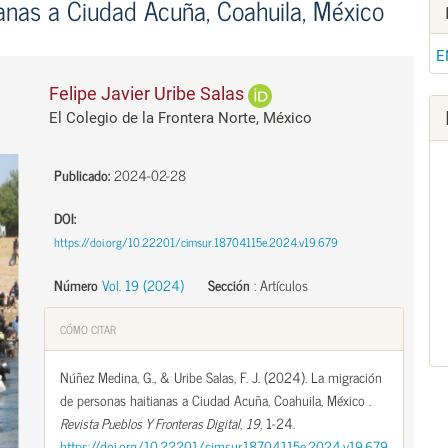
anas a Ciudad Acuña, Coahuila, México
E
Felipe Javier Uribe Salas
El Colegio de la Frontera Norte, México
Publicado:
2024-02-28
DOI:
https://doi.org/10.22201/cimsur.18704115e.2024.v19.679
Número
Vol. 19 (2024)
Sección
:
Artículos
CÓMO CITAR
Núñez Medina, G., & Uribe Salas, F. J. (2024). La migración
de personas haitianas a Ciudad Acuña, Coahuila, México .
Revista Pueblos Y Fronteras Digital
,
19
, 1-24.
https://doi.org/10.22201/cimsur.18704115e.2024.v19.679