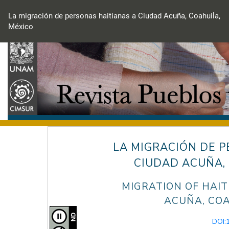
Volver
a
La migración de personas haitianas a Ciudad Acuña, Coahuila,
los
México
detalles
del
artículo