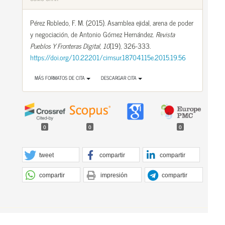
Pérez Robledo, F. M. (2015). Asamblea ejidal, arena de poder
y negociación, de Antonio Gómez Hernández.
Revista
Pueblos Y Fronteras Digital
,
10
(19), 326-333.
https://doi.org/10.22201/cimsur.18704115e.2015.19.56
MÁS FORMATOS DE CITA
DESCARGAR CITA
0
0
0
tweet
compartir
compartir
compartir
impresión
compartir