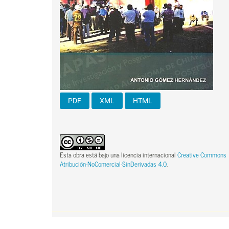
PDF
XML
HTML
Esta obra está bajo una licencia internacional
Creative Commons
Atribución-NoComercial-SinDerivadas 4.0
.
Contenido principal del artículo
Contenido principal del artículo