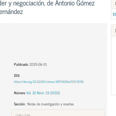
der y negociación, de Antonio Gómez
ernández
E
Publicado:
2015-06-01
DOI:
https://doi.org/10.22201/cimsur.18704115e.2015.19.56
Número
Vol. 10 Núm. 19 (2015)
Sección
:
Notas de investigación y reseñas
CÓMO CITAR