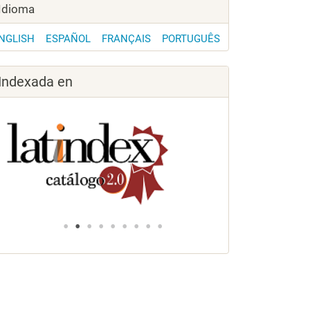
Idioma
NGLISH
ESPAÑOL
FRANÇAIS
PORTUGUÊS
Indexada en