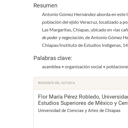
Resumen
Antonio Gómez Hernández aborda en este libr
población del ejido Veracruz, localizado a p
Las Margaritas, Chiapas, ubicado en «las ca
de poder y negociación
, de Antonio Gómez H
Chiapas/Instituto de Estudios Indígenas, 
Palabras clave:
asamblea
•
organización social
•
poblacione
Detalles del artículo
BIOGRAFÍA DEL AUTOR/A
Flor María Pérez Robledo,
Universida
Estudios Superiores de México y Cen
Universidad de Ciencias y Artes de Chiapas