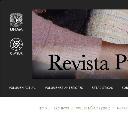
Navegación principal
Contenido principal
Barra lateral
VOLUMEN ACTUAL
VOLÚMENES ANTERIORES
ESTADÍSTICAS
SOB
INICIO
ARCHIVOS
VOL. 10 NÚM. 19 (2015)
NOTAS 