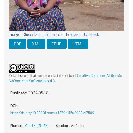
Imagen: Chepa, la fundadora. Foto de Ricardo Schiebeck
PDF
XML
EPUB
HTML
Esta obra está bajo una licencia internacional
Creative Commons Atribución-
NoComercial-SinDerivadas 4.0
.
Publicado:
2022-05-18
DOI:
https://doi.org/10.22201/cimsur.18704115e.2022.v17.589
Número
Vol. 17 (2022)
Sección
:
Artículos