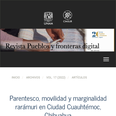
Navegación principal
Contenido principal
Barra lateral
Toggl
INICIO
ARCHIVOS
VOL. 17 (2022)
ARTÍCULOS
Parentesco, movilidad y marginalidad
rarámuri en Ciudad Cuauhtémoc,
Chihuahua