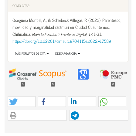
CÓMO CITAR
Oseguera Montiel, A., & Schiebeck Villegas, R. (2022). Parentesco,
movilidad y marginalidad rarámuri en Ciudad Cuauhtémoc,
Chihuahua.
Revista Pueblos Y Fronteras Digital
,
17
, 1-31.
https://doi.org/10.22201/cimsur.18704115e.2022.v17.589
MÁS FORMATOS DE CITA
DESCARGAR CITA
0
0
0
Contenido principal del artículo