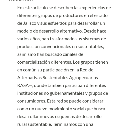
Ambrosion Montoya, Carlos González-Esquivel
(2017)
En este artículo se describen las experiencias de
Back to the roots: understanding current agroecological movement,
diferentes grupos de productores en el estado
science, and practice in Mexico.
Agroecology and Sustainable Food
de Jalisco y sus esfuerzos para desarrollar un
Systems, 41(3-4), 329.
modelo de desarrollo alternativo. Desde hace
10.1080/21683565.2017.1287809
varios años, han trasformado sus sistemas de
producción convencionales en sustentables,
Mara Rosas Baños
(2020)
asimismo han buscado canales de
Lógica comunitaria, sustentabilidad y resiliencia en las respuestas a la
comercialización diferentes. Los grupos tienen
adversidad de la comunidad indígena de Santa Cruz Tepetotutla,
en común su participación en la Red de
México.
Textual(75), 37.
Alternativas Sustentables Agropecuarias —
10.5154/r.textual.2019.75.02
RASA—, donde también participan diferentes
instituciones no gubernamentales y grupos de
consumidores. Esta red se puede considerar
como un nuevo movimiento social que busca
desarrollar nuevos esquemas de desarrollo
rural sustentable. Terminamos con una