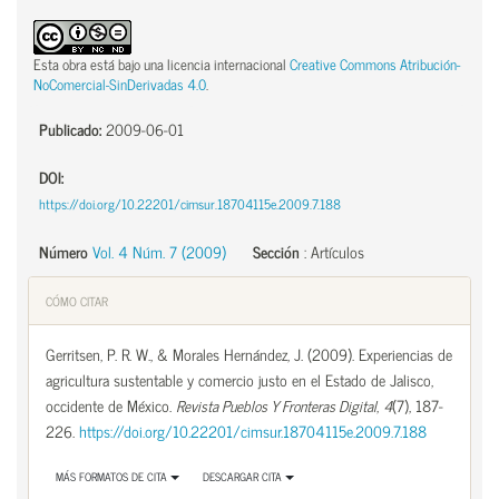
Esta obra está bajo una licencia internacional
Creative Commons Atribución-
NoComercial-SinDerivadas 4.0
.
Publicado:
2009-06-01
DOI:
https://doi.org/10.22201/cimsur.18704115e.2009.7.188
Número
Vol. 4 Núm. 7 (2009)
Sección
:
Artículos
CÓMO CITAR
Gerritsen, P. R. W., & Morales Hernández, J. (2009). Experiencias de
agricultura sustentable y comercio justo en el Estado de Jalisco,
occidente de México.
Revista Pueblos Y Fronteras Digital
,
4
(7), 187-
226.
https://doi.org/10.22201/cimsur.18704115e.2009.7.188
MÁS FORMATOS DE CITA
DESCARGAR CITA