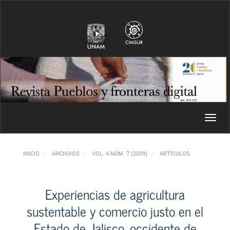
Navegación principal
Contenido principal
Barra lateral
Toggl
INICIO
ARCHIVOS
VOL. 4 NÚM. 7 (2009)
ARTÍCULOS
Experiencias de agricultura
sustentable y comercio justo en el
Estado de Jalisco, occidente de