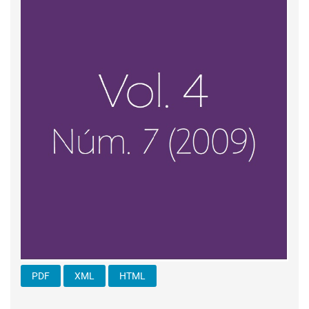
PDF
XML
HTML