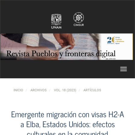
Navegación principal
Contenido principal
Barra lateral
Toggl
INICIO
ARCHIVOS
VOL. 18 (2023)
ARTÍCULOS
Emergente migración con visas H2-A
a Elba, Estados Unidos: efectos
culturales en la comunidad