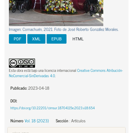
Imagen: Comachuén, 2021. Foto de José Roberto González Morales.
PDF
XML
EPUB
HTML
Esta obra está bajo una licencia internacional
Creative Commons Atribución-
NoComercial-SinDerivadas 4.0
.
Publicado:
2023-04-18
DOI:
https://doi.org/10.22201/cimsur.18704115e.2023.v18.654
Número
Vol. 18 (2023)
Sección
:
Artículos