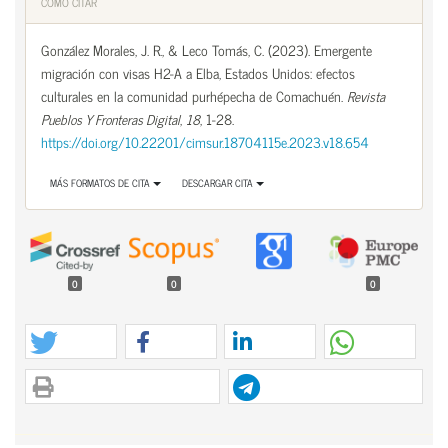
CÓMO CITAR
González Morales, J. R., & Leco Tomás, C. (2023). Emergente
migración con visas H2-A a Elba, Estados Unidos: efectos
culturales en la comunidad purhépecha de Comachuén.
Revista
Pueblos Y Fronteras Digital
,
18
, 1-28.
https://doi.org/10.22201/cimsur.18704115e.2023.v18.654
MÁS FORMATOS DE CITA
DESCARGAR CITA
0
0
0
Contenido principal del artículo