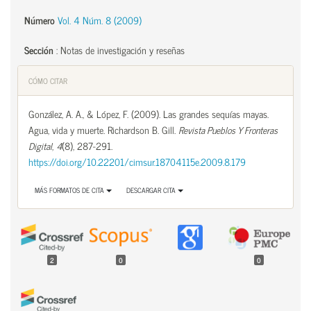
Número
Vol. 4 Núm. 8 (2009)
Sección
:
Notas de investigación y reseñas
CÓMO CITAR
González, A. A., & López, F. (2009). Las grandes sequías mayas.
Agua, vida y muerte. Richardson B. Gill.
Revista Pueblos Y Fronteras
Digital
,
4
(8), 287-291.
https://doi.org/10.22201/cimsur.18704115e.2009.8.179
MÁS FORMATOS DE CITA
DESCARGAR CITA
2
0
0