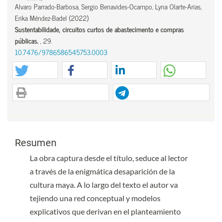
Alvaro Parrado-Barbosa, Sergio Benavides-Ocampo, Lyna Olarte-Arias,
Erika Méndez-Badel
(2022)
Sustentabilidade, circuitos curtos de abastecimento e compras
públicas.
, 29.
10.7476/9786586545753.0003
Carlos Eduardo Maldonado
(2023)
La vida y la salud como un entramado de canales.
Working Papers, 1.
10.18270/wp.n5.23
Contenido principal del artículo
Contenido principal del artículo
Resumen
La obra captura desde el título, seduce al lector
a través de la enigmática desaparición de la
cultura maya. A lo largo del texto el autor va
tejiendo una red conceptual y modelos
explicativos que derivan en el planteamiento