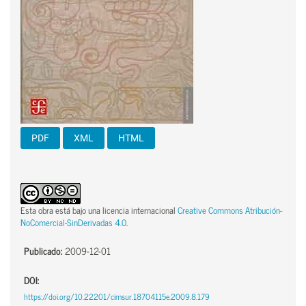
PDF
XML
HTML
Esta obra está bajo una licencia internacional
Creative Commons Atribución-
NoComercial-SinDerivadas 4.0
.
Publicado:
2009-12-01
DOI:
https://doi.org/10.22201/cimsur.18704115e.2009.8.179