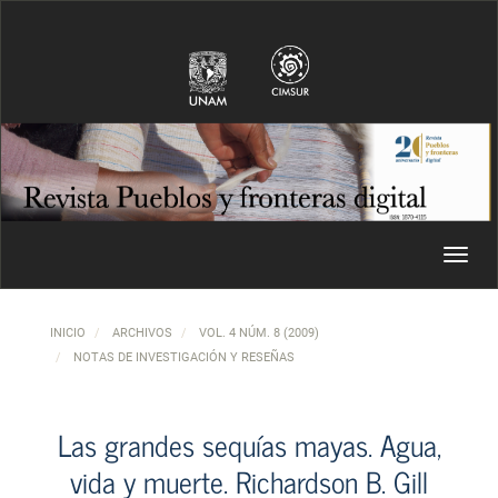
Navegación principal
Contenido principal
Barra lateral
Toggl
INICIO
ARCHIVOS
VOL. 4 NÚM. 8 (2009)
NOTAS DE INVESTIGACIÓN Y RESEÑAS
Las grandes sequías mayas. Agua,
vida y muerte. Richardson B. Gill