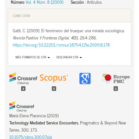
Número
Vol. 4 Núm. 8 (2009)
Sección
:
Artículos
CÓMO CITAR
Gatti, C. (2009). El fenómeno del trueque: una mirada sociológica.
Revista Pueblos Y Fronteras Digital
,
4
(8), 264-286.
https://doi.org/10.22201/cimsur.18704115e.2009.8.178
MÁS FORMATOS DE CITA
DESCARGAR CITA
4
0
0
María Elena Placencia
(2019)
Technology Mediated Service Encounters.
Pragmatics & Beyond New
Series, 300, 173.
10.1075/pbns.300.07pla