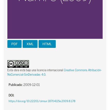
PDF
XML
HTML
Esta obra está bajo una licencia internacional
Creative Commons Atribución-
NoComercial-SinDerivadas 4.0
.
Publicado:
2009-12-01
DOI:
https://doi.org/10.22201/cimsur.18704115e.2009.8.178