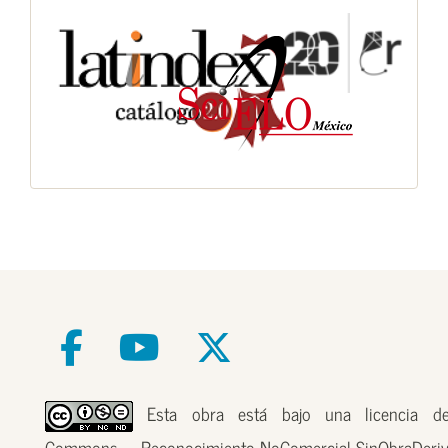
Esta obra está bajo una licencia de
Commons Reconocimiento-NoComercial-SinObraDer