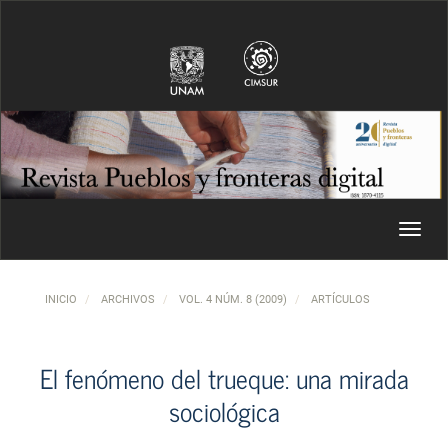
Navegación principal
Contenido principal
Barra lateral
Toggl
INICIO
ARCHIVOS
VOL. 4 NÚM. 8 (2009)
ARTÍCULOS
El fenómeno del trueque: una mirada
sociológica