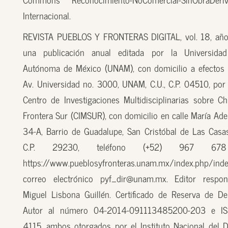
Internacional.
REVISTA PUEBLOS Y FRONTERAS DIGITAL, vol. 18, año
una publicación anual editada por la Universidad
Autónoma de México (UNAM), con domicilio a efectos 
Av. Universidad no. 3000, UNAM, C.U., C.P. 04510, por
Centro de Investigaciones Multidisciplinarias sobre Ch
Frontera Sur (CIMSUR), con domicilio en calle María Ade
34-A, Barrio de Guadalupe, San Cristóbal de Las Casas
C.P. 29230, teléfono (+52) 967 67
https://www.pueblosyfronteras.unam.mx/index.php/inde
correo electrónico pyf_dir@unam.mx. Editor respon
Miguel Lisbona Guillén. Certificado de Reserva de D
Autor al número 04-2014-091113485200-203 e I
4115, ambos otorgados por el Instituto Nacional del 