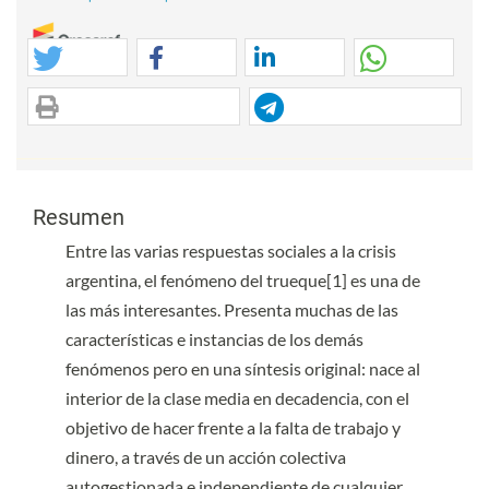
Danú A. Fabre Platas, Carmen Egea Jiménez
(2015)
Los espacios de intercambio. Los tianguis de Páztcuaro (Michoacán,
México), entre la tradición y las estrategias de supervivencia.
Documents d'Anàlisi Geogràfica, 61(2), 265.
Contenido principal del artículo
10.5565/rev/dag.105
Contenido principal del artículo
Resumen
Farah Armouch, Michèle Paulin, Michel Laroche
(2024)
Entre las varias respuestas sociales a la crisis
Is it fashionable to swap clothes? The moderating role of culture.
argentina, el fenómeno del trueque[1] es una de
Journal of Consumer Behaviour, 23(5), 2693.
las más interesantes. Presenta muchas de las
10.1002/cb.2351
características e instancias de los demás
fenómenos pero en una síntesis original: nace al
interior de la clase media en decadencia, con el
Juana Camacho‐Otero, Ida Nilstad Pettersen, Casper Boks
(2020)
objetivo de hacer frente a la falta de trabajo y
Consumer engagement in the circular economy: Exploring clothes
swapping in emerging economies from a social practice perspective.
dinero, a través de un acción colectiva
Sustainable Development, 28(1), 279.
autogestionada e independiente de cualquier