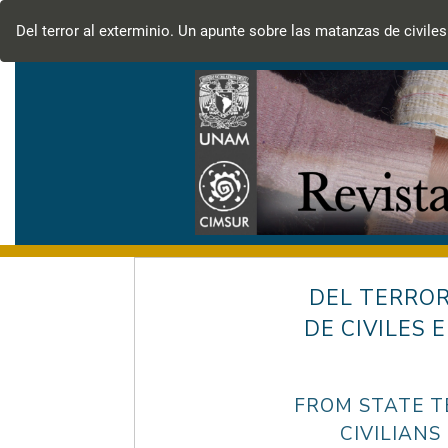
Volver
a
Del terror al exterminio. Un apunte sobre las matanzas de civile
los
detalles
del
artículo