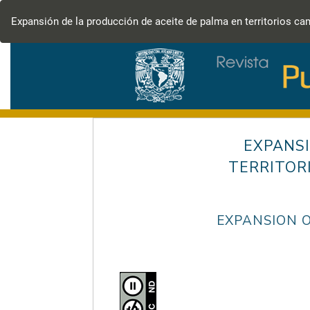
Volver
a
Expansión de la producción de aceite de palma en territorios c
los
detalles
del
artículo