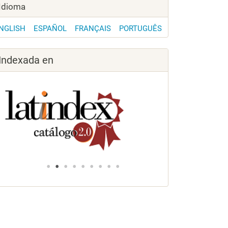
Idioma
NGLISH
ESPAÑOL
FRANÇAIS
PORTUGUÊS
Indexada en