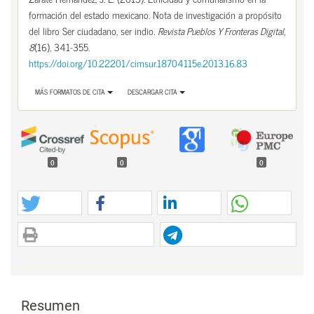
formación del estado mexicano. Nota de investigación a propósito
del libro Ser ciudadano, ser indio.
Revista Pueblos Y Fronteras Digital
,
8
(16), 341-355.
https://doi.org/10.22201/cimsur.18704115e.2013.16.83
MÁS FORMATOS DE CITA
DESCARGAR CITA
0
0
0
Contenido principal del artículo
Contenido principal del artículo
Resumen