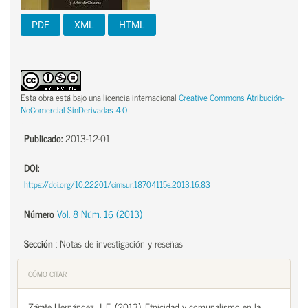
PDF
XML
HTML
Esta obra está bajo una licencia internacional
Creative Commons Atribución-
NoComercial-SinDerivadas 4.0
.
Publicado:
2013-12-01
DOI:
https://doi.org/10.22201/cimsur.18704115e.2013.16.83
Número
Vol. 8 Núm. 16 (2013)
Sección
:
Notas de investigación y reseñas
CÓMO CITAR
Zárate Hernández, J. E. (2013). Etnicidad y comunalismo en la