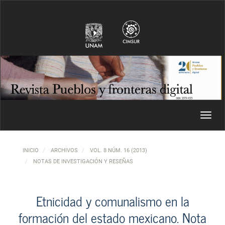
Navegación principal
Contenido principal
Barra lateral
Toggl
INICIO
ARCHIVOS
VOL. 8 NÚM. 16 (2013)
NOTAS DE INVESTIGACIÓN Y RESEÑAS
Etnicidad y comunalismo en la
formación del estado mexicano. Nota