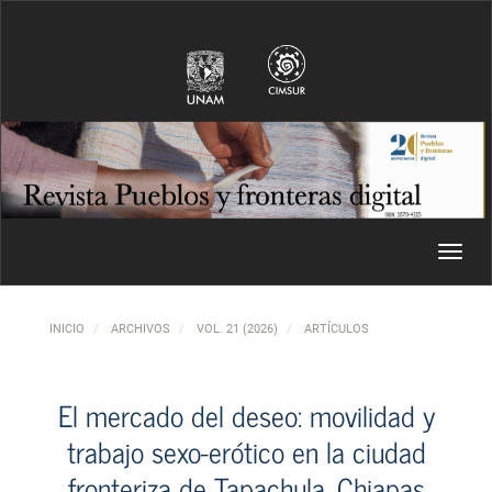
Navegación principal
Contenido principal
Barra lateral
Toggl
INICIO
ARCHIVOS
VOL. 21 (2026)
ARTÍCULOS
El mercado del deseo: movilidad y
trabajo sexo-erótico en la ciudad
fronteriza de Tapachula, Chiapas