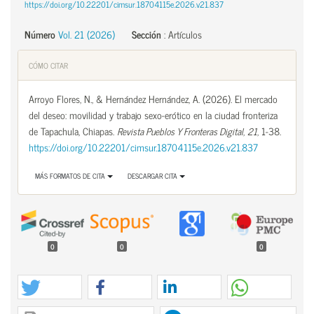
https://doi.org/10.22201/cimsur.18704115e.2026.v21.837
Número
Vol. 21 (2026)
Sección
:
Artículos
CÓMO CITAR
Arroyo Flores, N., & Hernández Hernández, A. (2026). El mercado
del deseo: movilidad y trabajo sexo-erótico en la ciudad fronteriza
de Tapachula, Chiapas.
Revista Pueblos Y Fronteras Digital
,
21
, 1-38.
https://doi.org/10.22201/cimsur.18704115e.2026.v21.837
MÁS FORMATOS DE CITA
DESCARGAR CITA
0
0
0