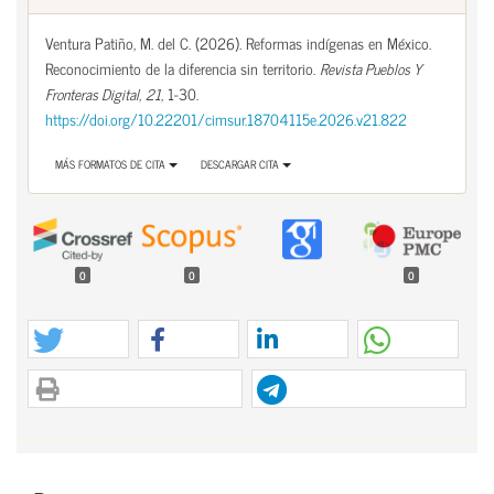
Ventura Patiño, M. del C. (2026). Reformas indígenas en México.
Reconocimiento de la diferencia sin territorio.
Revista Pueblos Y
Fronteras Digital
,
21
, 1-30.
https://doi.org/10.22201/cimsur.18704115e.2026.v21.822
MÁS FORMATOS DE CITA
DESCARGAR CITA
0
0
0
Contenido principal del artículo
Contenido principal del artículo