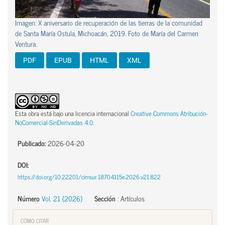
Imagen: X aniversario de recuperación de las tierras de la comunidad
de Santa María Ostula, Michoacán, 2019. Foto de María del Carmen
Ventura.
PDF
EPUB
HTML
XML
Esta obra está bajo una licencia internacional
Creative Commons Atribución-
NoComercial-SinDerivadas 4.0
.
Publicado:
2026-04-20
DOI:
https://doi.org/10.22201/cimsur.18704115e.2026.v21.822
Número
Vol. 21 (2026)
Sección
:
Artículos
CÓMO CITAR