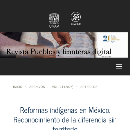
Navegación principal
Contenido principal
Barra lateral
Toggl
INICIO
ARCHIVOS
VOL. 21 (2026)
ARTÍCULOS
Reformas indígenas en México.
Reconocimiento de la diferencia sin
territorio