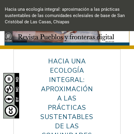
Volver
a
Hacia una ecología integral: aproximación a las prácticas
los
sustentables de las comunidades eclesiales de base de San
detalles
Cristóbal de Las Casas, Chiapas
del
artículo