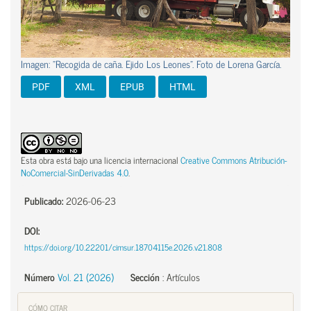
Imagen: "Recogida de caña. Ejido Los Leones". Foto de Lorena García.
PDF
XML
EPUB
HTML
Esta obra está bajo una licencia internacional
Creative Commons Atribución-
NoComercial-SinDerivadas 4.0
.
Publicado:
2026-06-23
DOI:
https://doi.org/10.22201/cimsur.18704115e.2026.v21.808
Número
Vol. 21 (2026)
Sección
:
Artículos
CÓMO CITAR