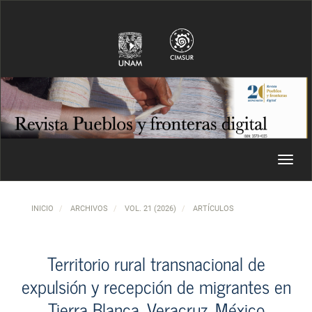
Navegación principal
Contenido principal
Barra lateral
Toggl
INICIO
ARCHIVOS
VOL. 21 (2026)
ARTÍCULOS
Territorio rural transnacional de
expulsión y recepción de migrantes en
Tierra Blanca, Veracruz, México