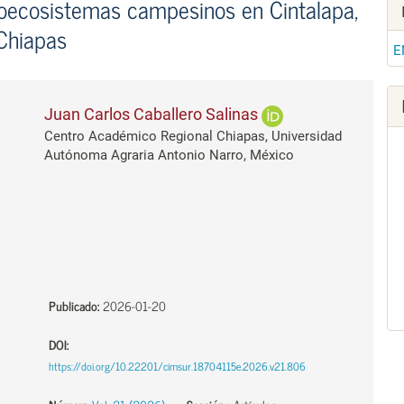
groecosistemas campesinos en Cintalapa,
Chiapas
E
Juan Carlos Caballero Salinas
Centro Académico Regional Chiapas, Universidad
Autónoma Agraria Antonio Narro, México
Publicado:
2026-01-20
DOI:
https://doi.org/10.22201/cimsur.18704115e.2026.v21.806