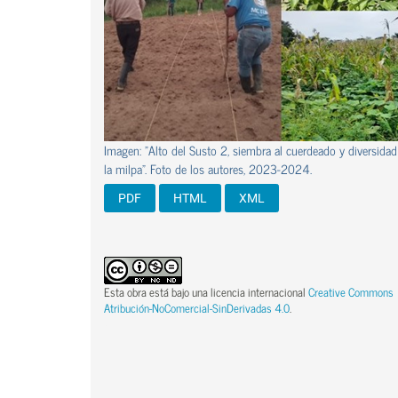
Imagen: "Alto del Susto 2, siembra al cuerdeado y diversidad
la milpa". Foto de los autores, 2023-2024.
PDF
HTML
XML
Esta obra está bajo una licencia internacional
Creative Commons
Atribución-NoComercial-SinDerivadas 4.0
.