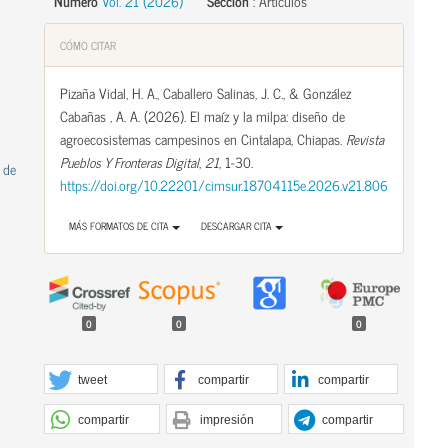
Número
Vol. 21 (2026)
Sección
:
Artículos
CÓMO CITAR
Pizaña Vidal, H. A., Caballero Salinas, J. C., & González
Cabañas , A. A. (2026). El maíz y la milpa: diseño de
agroecosistemas campesinos en Cintalapa, Chiapas.
Revista
Pueblos Y Fronteras Digital
,
21
, 1-30.
 de
https://doi.org/10.22201/cimsur.18704115e.2026.v21.806
MÁS FORMATOS DE CITA
DESCARGAR CITA
0
0
0
tweet
compartir
compartir
compartir
impresión
compartir