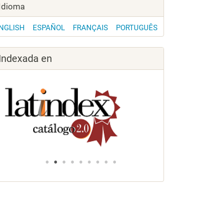
Idioma
NGLISH
ESPAÑOL
FRANÇAIS
PORTUGUÊS
Indexada en