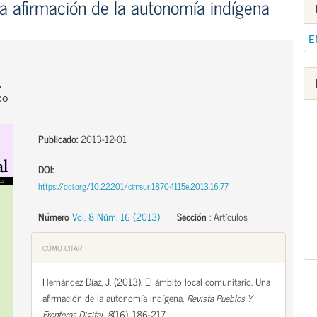
na afirmación de la autonomía indígena
E
,
co
Publicado:
2013-12-01
DOI:
https://doi.org/10.22201/cimsur.18704115e.2013.16.77
Número
Vol. 8 Núm. 16 (2013)
Sección
:
Artículos
CÓMO CITAR
Hernández Díaz, J. (2013). El ámbito local comunitario. Una
afirmación de la autonomía indígena.
Revista Pueblos Y
Fronteras Digital
,
8
(16), 186-217.