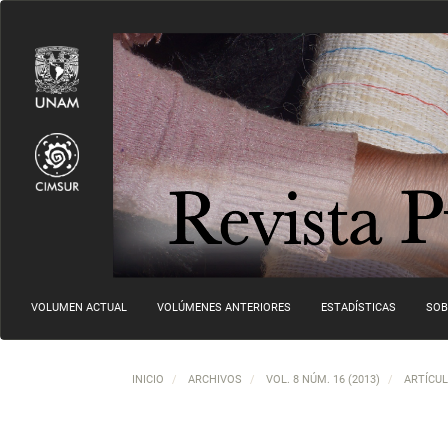
Navegación principal
Contenido principal
Barra lateral
VOLUMEN ACTUAL
VOLÚMENES ANTERIORES
ESTADÍSTICAS
SOB
INICIO
ARCHIVOS
VOL. 8 NÚM. 16 (2013)
ARTÍCU