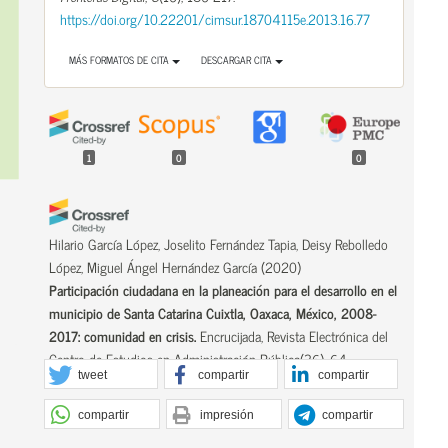
https://doi.org/10.22201/cimsur.18704115e.2013.16.77
MÁS FORMATOS DE CITA
DESCARGAR CITA
1
0
0
Hilario García López, Joselito Fernández Tapia, Deisy Rebolledo
López, Miguel Ángel Hernández García
(2020)
Participación ciudadana en la planeación para el desarrollo en el
municipio de Santa Catarina Cuixtla, Oaxaca, México, 2008-
2017: comunidad en crisis.
Encrucijada, Revista Electrónica del
Centro de Estudios en Administración Pública(36), 64.
tweet
compartir
compartir
10.22201/fcpys.20071949e.2020.36.76284
compartir
impresión
compartir