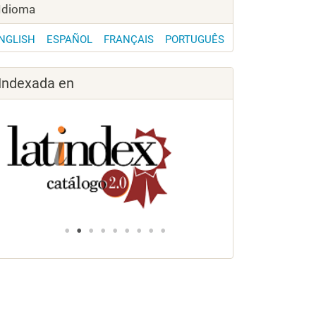
Idioma
NGLISH
ESPAÑOL
FRANÇAIS
PORTUGUÊS
Indexada en