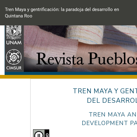
Volver
a
Tren Maya y gentrificación: la paradoja del desarrollo en
los
Quintana Roo
detalles
del
artículo