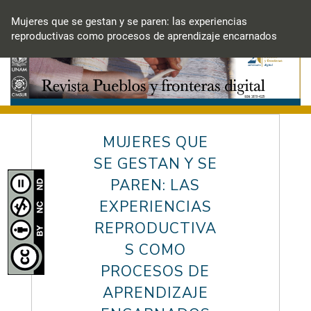
Volver
a
Mujeres que se gestan y se paren: las experiencias
los
reproductivas como procesos de aprendizaje encarnados
detalles
del
artículo