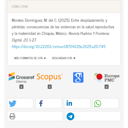
CÓMO CITAR
Morales Domínguez, M. del C. (2025). Entre desplazamiento y
pérdidas: consecuencias de las violencias en la salud reproductiva
y la maternidad en Chiapas, México.
Revista Pueblos Y Fronteras
Digital
,
20
, 1-27.
https://doi.org/10.22201/cimsur.18704115e.2025.v20.745
MÁS FORMATOS DE CITA
DESCARGAR CITA
0
0
0