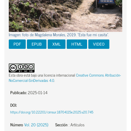
Imagen: foto de Magdalena Morales, 2019. "Esta fue mi casita".
PDF
EPUB
XML
HTML
VIDEO
Esta obra está bajo una licencia internacional
Creative Commons Atribución-
NoComercial-SinDerivadas 4.0
.
Publicado:
2025-01-14
DOI:
https://doi.org/10.22201/cimsur.18704115e.2025.v20.745
Número
Vol. 20 (2025)
Sección
:
Artículos