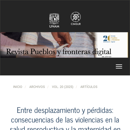
Navegación principal
Contenido principal
Barra lateral
Toggl
INICIO
ARCHIVOS
VOL. 20 (2025)
ARTÍCULOS
Entre desplazamiento y pérdidas:
consecuencias de las violencias en la
salud reproductiva y la maternidad en