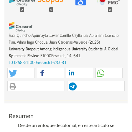
2
0
0
Raúl Quincho-Apumayta, Javier Carrillo Cayllahua, Abraham Ccencho
Pari, Vilma Inga Choque, Juan Cárdenas-Valverde
(2025)
University Dropout Among Indigenous University Students: A Global
Systematic Review.
F1000Research, 14, 641.
10.12688/f1000research.162508.1
Raúl Quincho-Apumayta, Javier Carrillo Cayllahua, Abraham Ccencho
Pari, Vilma Inga Choque, Juan Cárdenas-Valverde
(2025)
University Dropout Among Indigenous University Students: A Global
Contenido principal del artículo
Systematic Review.
F1000Research, 14, 641.
Contenido principal del artículo
10.12688/f1000research.162508.2
Resumen
Desde un enfoque decolonial, en este artículo se