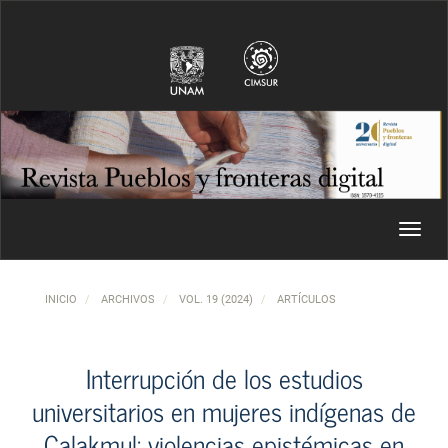
Navegación principal
Contenido principal
Barra lateral
Toggl
INICIO
ARCHIVOS
VOL. 19 (2024)
ARTÍCULOS
Interrupción de los estudios
universitarios en mujeres indígenas de
Calakmul: violencias epistémicas en