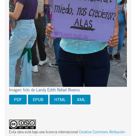
Imagen: foto de Landy Edith Rafael Riveros.
PDF
EPUB
HTML
XML
Esta obra está bajo una licencia internacional
Creative Commons Atribución-