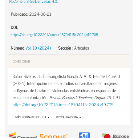
NoComercial-SinDerivadas 4.0
.
Publicado:
2024-08-21
DOI:
https://doi.org/10.22201/cimsur.18704115e.2024.v19.705
Número
Vol. 19 (2024)
Sección
:
Artículos
CÓMO CITAR
Rafael Riveros , L. E., Evangelista García, A. A., & Benítez López, J.
(2024). Interrupción de los estudios universitarios en mujeres
indígenas de Calakmul: violencias epistémicas en espacios de
reciente colonización.
Revista Pueblos Y Fronteras Digital
,
19
, 1-31.
https://doi.org/10.22201/cimsur.18704115e.2024.v19.705
MÁS FORMATOS DE CITA
DESCARGAR CITA