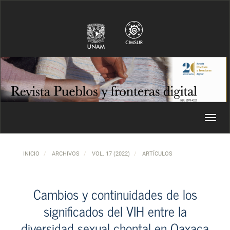
Navegación principal
Contenido principal
Barra lateral
Toggl
INICIO
ARCHIVOS
VOL. 17 (2022)
ARTÍCULOS
Cambios y continuidades de los
significados del VIH entre la
diversidad sexual chontal en Oaxaca