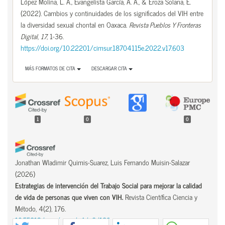
López Molina, L. A., Evangelista García, A. A., & Eroza Solana, E.
(2022). Cambios y continuidades de los significados del VIH entre
la diversidad sexual chontal en Oaxaca.
Revista Pueblos Y Fronteras
Digital
,
17
, 1-36.
https://doi.org/10.22201/cimsur.18704115e.2022.v17.603
MÁS FORMATOS DE CITA
DESCARGAR CITA
1
0
0
Jonathan Wladimir Quimis-Suarez, Luis Fernando Muisin-Salazar
(2026)
Estrategias de intervención del Trabajo Social para mejorar la calidad
de vida de personas que viven con VIH.
Revista Científica Ciencia y
Método, 4(2), 176.
10.55813/gaea/rcym/v4/n2/189