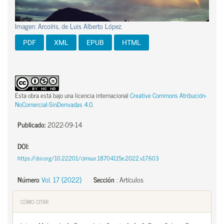
Imagen: Arcoíris, de Luis Alberto López.
PDF
XML
EPUB
HTML
Esta obra está bajo una licencia internacional
Creative Commons Atribución-
NoComercial-SinDerivadas 4.0
.
Publicado:
2022-09-14
DOI:
https://doi.org/10.22201/cimsur.18704115e.2022.v17.603
Número
Vol. 17 (2022)
Sección
:
Artículos
CÓMO CITAR