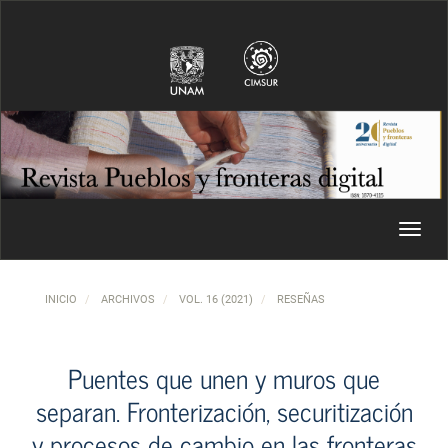
Navegación principal
Contenido principal
Barra lateral
Toggl
INICIO
ARCHIVOS
VOL. 16 (2021)
RESEÑAS
Puentes que unen y muros que
separan. Fronterización, securitización
y procesos de cambio en las fronteras