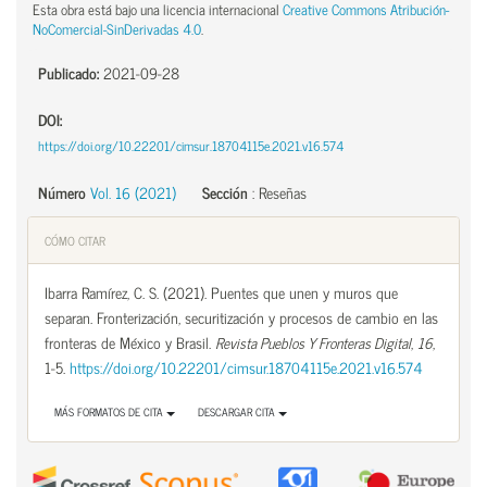
Esta obra está bajo una licencia internacional
Creative Commons Atribución-
NoComercial-SinDerivadas 4.0
.
Publicado:
2021-09-28
DOI:
https://doi.org/10.22201/cimsur.18704115e.2021.v16.574
Número
Vol. 16 (2021)
Sección
:
Reseñas
CÓMO CITAR
Ibarra Ramírez, C. S. (2021). Puentes que unen y muros que
separan. Fronterización, securitización y procesos de cambio en las
fronteras de México y Brasil.
Revista Pueblos Y Fronteras Digital
,
16
,
1-5.
https://doi.org/10.22201/cimsur.18704115e.2021.v16.574
MÁS FORMATOS DE CITA
DESCARGAR CITA