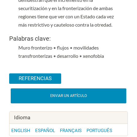
securitización y en la fronterización de ambas
regiones tiene que ver con un Estado cada vez
más restrictivo y cauteloso contra la otredad.
Palabras clave:
Muro fronterizo
•
flujos
•
movilidades
transfronterizas
•
desarrollo
•
xenofobia
Detalles del artículo
REFERENCIAS
ENVIAR UN ARTÍCULO
Idioma
ENGLISH
ESPAÑOL
FRANÇAIS
PORTUGUÊS