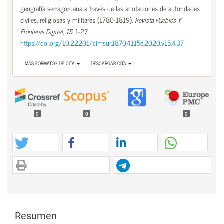
geografía serragordana a través de las anotaciones de autoridades
civiles, religiosas y militares (1780-1819).
Revista Pueblos Y
Fronteras Digital
,
15
, 1-27.
https://doi.org/10.22201/cimsur.18704115e.2020.v15.437
MÁS FORMATOS DE CITA
DESCARGAR CITA
0
0
0
Contenido principal del artículo
Contenido principal del artículo
Resumen