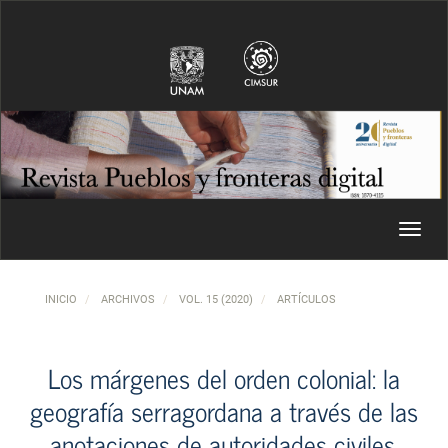
Navegación principal
Contenido principal
Barra lateral
Toggl
INICIO
ARCHIVOS
VOL. 15 (2020)
ARTÍCULOS
Los márgenes del orden colonial: la
geografía serragordana a través de las
anotaciones de autoridades civiles,