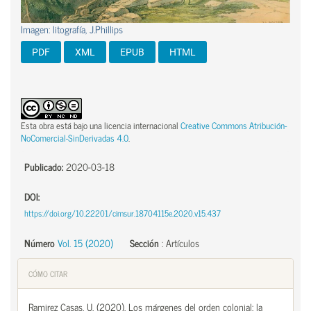
Imagen: litografía, J.Phillips
PDF
XML
EPUB
HTML
Esta obra está bajo una licencia internacional
Creative Commons Atribución-
NoComercial-SinDerivadas 4.0
.
Publicado:
2020-03-18
DOI:
https://doi.org/10.22201/cimsur.18704115e.2020.v15.437
Número
Vol. 15 (2020)
Sección
:
Artículos
CÓMO CITAR
Ramirez Casas, U. (2020). Los márgenes del orden colonial: la