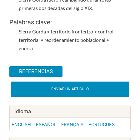
primeras dos décadas del siglo XIX.
Palabras clave:
Sierra Gorda
•
territorio fronterizo
•
control
territorial
•
reordenamiento poblacional
•
guerra
Detalles del artículo
REFERENCIAS
ENVIAR UN ARTÍCULO
Idioma
ENGLISH
ESPAÑOL
FRANÇAIS
PORTUGUÊS