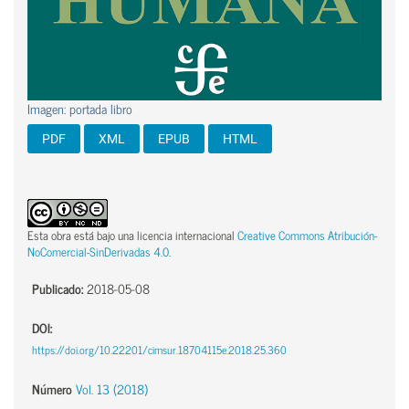
Imagen: portada libro
PDF
XML
EPUB
HTML
Esta obra está bajo una licencia internacional
Creative Commons Atribución-
NoComercial-SinDerivadas 4.0
.
Publicado:
2018-05-08
DOI:
https://doi.org/10.22201/cimsur.18704115e.2018.25.360
Número
Vol. 13 (2018)