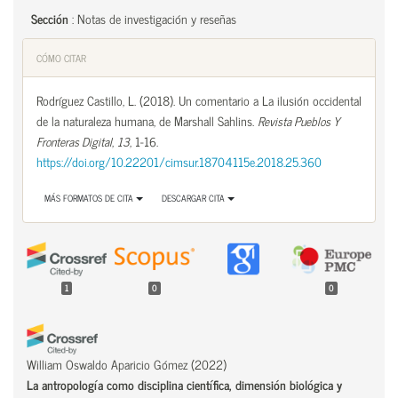
Sección
:
Notas de investigación y reseñas
CÓMO CITAR
Rodríguez Castillo, L. (2018). Un comentario a La ilusión occidental
de la naturaleza humana, de Marshall Sahlins.
Revista Pueblos Y
Fronteras Digital
,
13
, 1-16.
https://doi.org/10.22201/cimsur.18704115e.2018.25.360
MÁS FORMATOS DE CITA
DESCARGAR CITA
1
0
0
William Oswaldo Aparicio Gómez
(2022)
La antropología como disciplina científica, dimensión biológica y