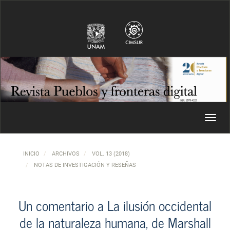
Navegación principal
Contenido principal
Barra lateral
Toggl
INICIO
ARCHIVOS
VOL. 13 (2018)
NOTAS DE INVESTIGACIÓN Y RESEÑAS
Un comentario a La ilusión occidental
de la naturaleza humana, de Marshall