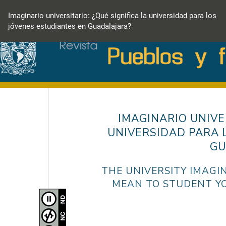
Volver
a
Imaginario universitario: ¿Qué significa la universidad para los
los
jóvenes estudiantes en Guadalajara?
detalles
del
artículo