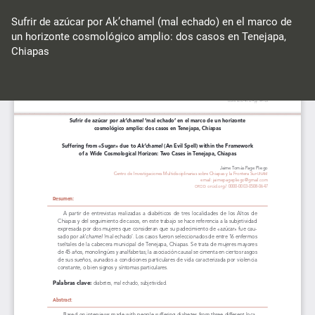
Volver
a
Sufrir de azúcar por Ak’chamel (mal echado) en el marco de
los
un horizonte cosmológico amplio: dos casos en Tenejapa,
detalles
Chiapas
del
artículo
Des
De
P