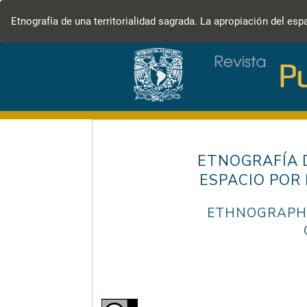
Volver
a
Etnografía de una territorialidad sagrada. La apropiación del es
los
detalles
del
artículo