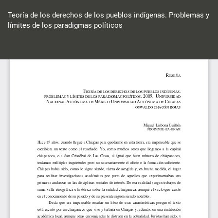
Volver
a
Teoría de los derechos de los pueblos indígenas. Problemas y
los
límites de los paradigmas políticos
detalles
del
Des
De
artículo
P