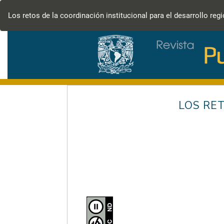
Volver
a
Los retos de la coordinación institucional para el desarrollo reg
los
detalles
del
artículo