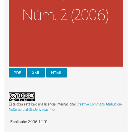
PDF
XML
HTML
Esta obra está bajo una licencia internacional
Creative Commons Atribución-
NoComercial-SinDerivadas 4.0
.
Publicado:
2006-12-01