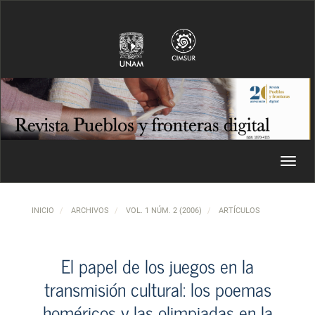
Navegación principal
Contenido principal
Barra lateral
Toggl
INICIO
ARCHIVOS
VOL. 1 NÚM. 2 (2006)
ARTÍCULOS
El papel de los juegos en la
transmisión cultural: los poemas
homéricos y las olimpiadas en la