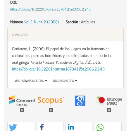
DOI:
https://doi.org/10.22201/cimsur.18704115e.2006.2.243
Número
Vol. 1 Núm. 2 (2006)
Sección
:
Artículos
CÓMO CITAR
Cantarero, L. (2006). El papel de los juegos en la transmisión
cultural: los poemas homéricos y las olimpiadas en la sociedad
oral griega.
Revista Pueblos Y Fronteras Digital
,
1
(2), 1-16.
https://doi.org/10.22201/cimsur.18704115e.2006.2.243
MÁS FORMATOS DE CITA
DESCARGAR CITA
0
0
0