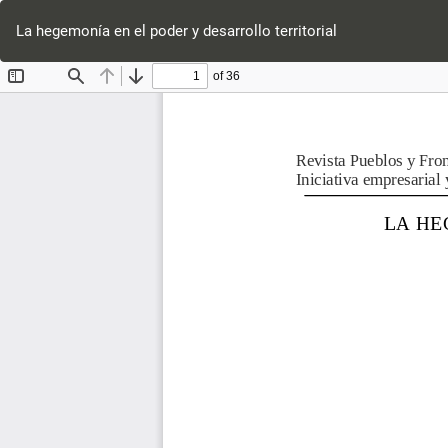
Volver
a
La hegemonía en el poder y desarrollo territorial
los
detalles
del
artículo