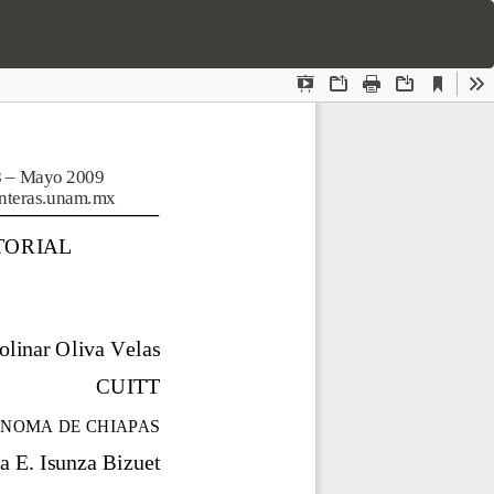
Des
De
P