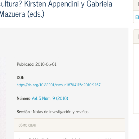
ultura? Kirsten Appendini y Gabriela
Mazuera (eds.)
E
Publicado:
2010-06-01
DOI:
https://doi.org/10.22201/cimsur.18704115e.2010.9.167
Número
Vol. 5 Núm. 9 (2010)
Sección
:
Notas de investigación y reseñas
CÓMO CITAR