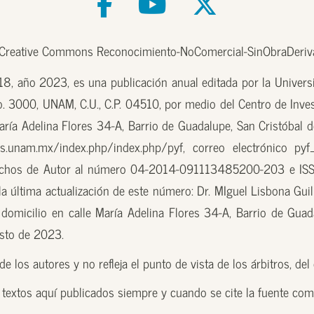
e Creative Commons Reconocimiento-NoComercial-SinObraDeriva
, año 2023, es una publicación anual editada por la Univer
o. 3000, UNAM, C.U., C.P. 04510, por medio del Centro de Inves
aría Adelina Flores 34-A, Barrio de Guadalupe, San Cristóbal d
.unam.mx/index.php/index.php/pyf, correo electrónico pyf
erechos de Autor al número 04-2014-091113485200-203 e ISS
 última actualización de este número: Dr. MIguel Lisbona Guill
domicilio en calle María Adelina Flores 34-A, Barrio de Guada
osto de 2023.
e los autores y no refleja el punto de vista de los árbitros, de
s textos aquí publicados siempre y cuando se cite la fuente comp