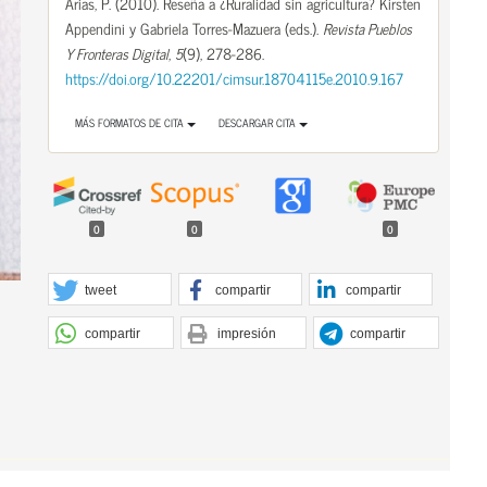
Arias, P. (2010). Reseña a ¿Ruralidad sin agricultura? Kirsten
Appendini y Gabriela Torres-Mazuera (eds.).
Revista Pueblos
Y Fronteras Digital
,
5
(9), 278-286.
https://doi.org/10.22201/cimsur.18704115e.2010.9.167
MÁS FORMATOS DE CITA
DESCARGAR CITA
0
0
0
tweet
compartir
compartir
compartir
impresión
compartir