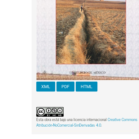
XML
PDF
HTML
Esta obra está bajo una licencia internacional
Creative Commons
Atribución-NoComercial-SinDerivadas 4.0
.
Contenido principal del artículo
Contenido principal del artículo