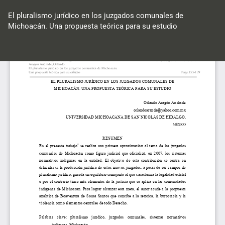
Volver
a
El pluralismo jurídico en los juzgados comunales de
los
Michoacán. Una propuesta teórica para su estudio
detalles
del
Des
De
artículo
P