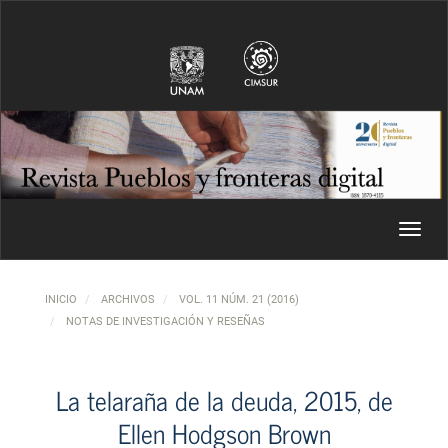
Navegación principal
Contenido principal
Barra lateral
Toggl
INICIO
ARCHIVOS
VOL. 11 NÚM. 21 (2016)
NOTAS DE INVESTIGACIÓN Y RESEÑAS
La telaraña de la deuda, 2015, de
Ellen Hodgson Brown