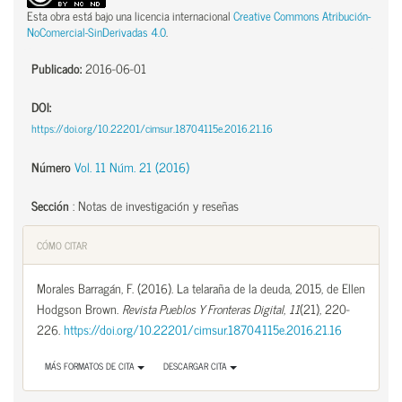
Esta obra está bajo una licencia internacional
Creative Commons Atribución-
NoComercial-SinDerivadas 4.0
.
Publicado:
2016-06-01
DOI:
https://doi.org/10.22201/cimsur.18704115e.2016.21.16
Número
Vol. 11 Núm. 21 (2016)
Sección
:
Notas de investigación y reseñas
CÓMO CITAR
Morales Barragán, F. (2016). La telaraña de la deuda, 2015, de Ellen
Hodgson Brown.
Revista Pueblos Y Fronteras Digital
,
11
(21), 220-
226.
https://doi.org/10.22201/cimsur.18704115e.2016.21.16
MÁS FORMATOS DE CITA
DESCARGAR CITA