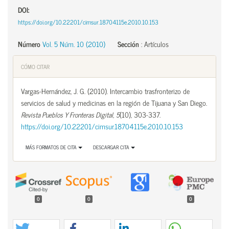
DOI:
https://doi.org/10.22201/cimsur.18704115e.2010.10.153
Número
Vol. 5 Núm. 10 (2010)
Sección
:
Artículos
CÓMO CITAR
Vargas-Hernández, J. G. (2010). Intercambio trasfronterizo de
servicios de salud y medicinas en la región de Tijuana y San Diego.
Revista Pueblos Y Fronteras Digital
,
5
(10), 303-337.
https://doi.org/10.22201/cimsur.18704115e.2010.10.153
MÁS FORMATOS DE CITA
DESCARGAR CITA
0
0
0