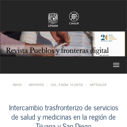
Navegación principal
Contenido principal
Barra lateral
Toggl
INICIO
ARCHIVOS
VOL. 5 NÚM. 10 (2010)
ARTÍCULOS
Intercambio trasfronterizo de servicios
de salud y medicinas en la región de
Tijuana y San Diego