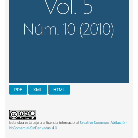
PDF
XML
HTML
Esta obra está bajo una licencia internacional
Creative Commons Atribución-
NoComercial-SinDerivadas 4.0
.