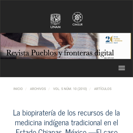
Navegación principal
Contenido principal
Barra lateral
Toggl
INICIO
ARCHIVOS
VOL. 5 NÚM. 10 (2010)
ARTÍCULOS
La biopiratería de los recursos de la
medicina indígena tradicional en el
Estado Chiapas, México —El caso