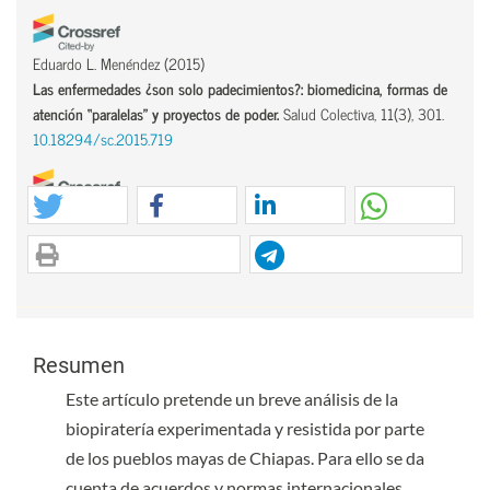
Eduardo L. Menéndez
(2015)
Las enfermedades ¿son solo padecimientos?: biomedicina, formas de
atención “paralelas” y proyectos de poder.
Salud Colectiva, 11(3), 301.
10.18294/sc.2015.719
David Rodríguez Goyes, Ragnhild Sollund
(2018)
Animal abuse, biotechnology and species justice.
Theoretical
Criminology, 22(3), 363.
10.1177/1362480618787179
Contenido principal del artículo
Contenido principal del artículo
Resumen
(2019)
Southern Green Criminology: A Science to End Ecological
Este artículo pretende un breve análisis de la
Discrimination.
, 131.
biopiratería experimentada y resistida por parte
10.1108/978-1-78769-229-920191015
de los pueblos mayas de Chiapas. Para ello se da
cuenta de acuerdos y normas internacionales