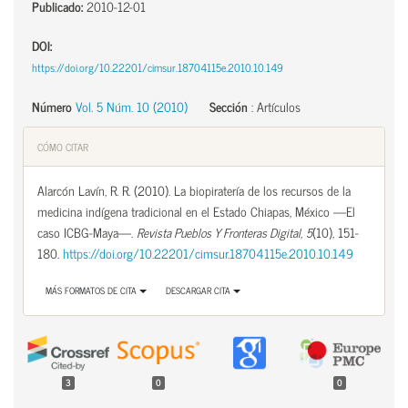
Publicado:
2010-12-01
DOI:
https://doi.org/10.22201/cimsur.18704115e.2010.10.149
Número
Vol. 5 Núm. 10 (2010)
Sección
:
Artículos
CÓMO CITAR
Alarcón Lavín, R. R. (2010). La biopiratería de los recursos de la
medicina indígena tradicional en el Estado Chiapas, México —El
caso ICBG-Maya—.
Revista Pueblos Y Fronteras Digital
,
5
(10), 151-
180.
https://doi.org/10.22201/cimsur.18704115e.2010.10.149
MÁS FORMATOS DE CITA
DESCARGAR CITA
3
0
0