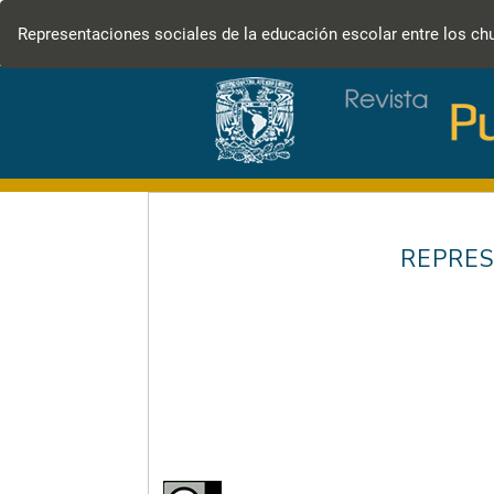
Volver
a
Representaciones sociales de la educación escolar entre los c
los
detalles
del
artículo