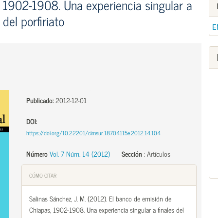
 1902-1908. Una experiencia singular a
 del porfiriato
E
Publicado:
2012-12-01
DOI:
https://doi.org/10.22201/cimsur.18704115e.2012.14.104
Número
Vol. 7 Núm. 14 (2012)
Sección
:
Artículos
CÓMO CITAR
Salinas Sánchez, J. M. (2012). El banco de emisión de
Chiapas, 1902-1908. Una experiencia singular a finales del