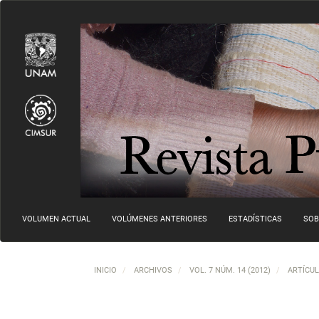
Navegación principal
Contenido principal
Barra lateral
VOLUMEN ACTUAL
VOLÚMENES ANTERIORES
ESTADÍSTICAS
SOB
INICIO
ARCHIVOS
VOL. 7 NÚM. 14 (2012)
ARTÍCU