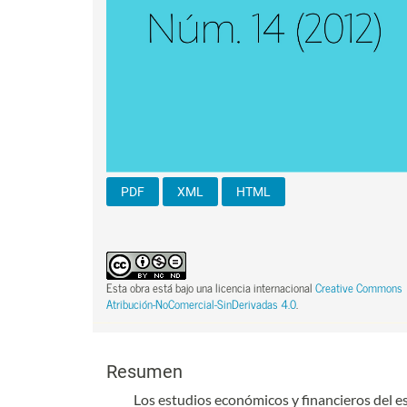
PDF
XML
HTML
Esta obra está bajo una licencia internacional
Creative Commons
Atribución-NoComercial-SinDerivadas 4.0
.
Contenido principal del artículo
Contenido principal del artículo
Resumen
Los estudios económicos y financieros del 