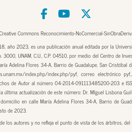
e Creative Commons Reconocimiento-NoComercial-SinObraDeriva
, año 2023, es una publicación anual editada por la Univer
o. 3000, UNAM, C.U., C.P. 04510, por medio del Centro de Inves
aría Adelina Flores 34-A, Barrio de Guadalupe, San Cristóbal d
.unam.mx/index.php/index.php/pyf, correo electrónico pyf
erechos de Autor al número 04-2014-091113485200-203 e ISS
 última actualización de este número: Dr. MIguel Lisbona Guill
domicilio en calle María Adelina Flores 34-A, Barrio de Guada
osto de 2023.
e los autores y no refleja el punto de vista de los árbitros, de