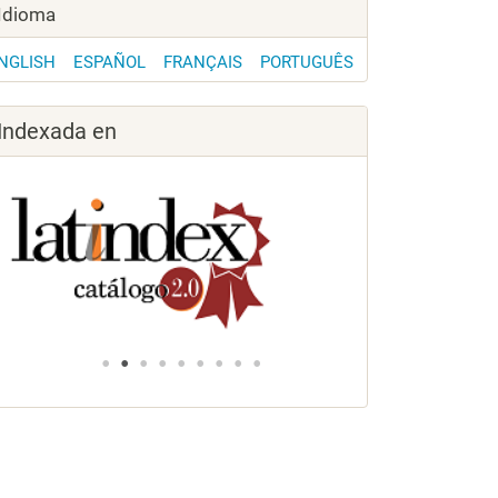
Idioma
NGLISH
ESPAÑOL
FRANÇAIS
PORTUGUÊS
Indexada en