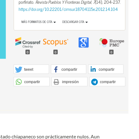
porfiriato.
Revista Pueblos Y Fronteras Digital
,
7
(14), 204-237.
https://doi.org/10.22201/cimsur.18704115e.2012.14.104
MÁS FORMATOS DE CITA
DESCARGAR CITA
0
0
0
tweet
compartir
compartir
compartir
impresión
compartir
estado chiapaneco son prácticamente nulos. Aun