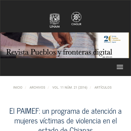
Navegación principal
Contenido principal
Barra lateral
Toggl
INICIO
ARCHIVOS
VOL. 11 NÚM. 21 (2016)
ARTÍCULOS
El PAIMEF: un programa de atención a
mujeres víctimas de violencia en el
estado de Chiapas