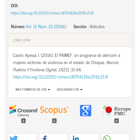
DOI:
https://doi.org/10.22201/cimsur.18704115e.2016.21.8
Número
Vol. 11 Núm. 21 (2016)
Sección
:
Artículos
CÓMO CITAR
Castro Apreza, I. (2016). El PAIMEF: un programa de atención a
mujeres víctimas de violencia en el estado de Chiapas.
Revista
Pueblos Y Fronteras Digital
,
11
(21), 31-66.
https://doi.org/10.22201/cimsur.18704115e.2016.21.8
MÁS FORMATOS DE CITA
DESCARGAR CITA
0
0
0