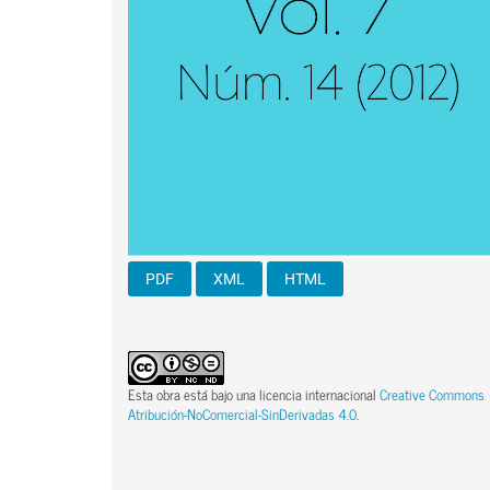
PDF
XML
HTML
Esta obra está bajo una licencia internacional
Creative Commons
Atribución-NoComercial-SinDerivadas 4.0
.