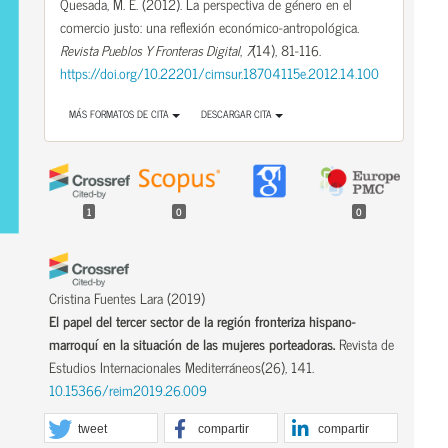
Quesada, M. E. (2012). La perspectiva de género en el
comercio justo: una reflexión económico-antropológica.
Revista Pueblos Y Fronteras Digital
,
7
(14), 81-116.
https://doi.org/10.22201/cimsur.18704115e.2012.14.100
MÁS FORMATOS DE CITA
DESCARGAR CITA
1
0
0
Cristina Fuentes Lara
(2019)
El papel del tercer sector de la región fronteriza hispano-
marroquí en la situación de las mujeres porteadoras.
Revista de
Estudios Internacionales Mediterráneos(26), 141.
10.15366/reim2019.26.009
tweet
compartir
compartir