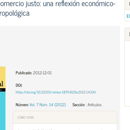
omercio justo: una reflexión económico-
ropológica
E
Publicado:
2012-12-01
DOI:
https://doi.org/10.22201/cimsur.18704115e.2012.14.100
Número
Vol. 7 Núm. 14 (2012)
Sección
:
Artículos
CÓMO CITAR