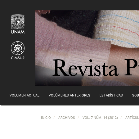
Navegación principal
Contenido principal
Barra lateral
VOLUMEN ACTUAL
VOLÚMENES ANTERIORES
ESTADÍSTICAS
SOB
INICIO
ARCHIVOS
VOL. 7 NÚM. 14 (2012)
ARTÍCU