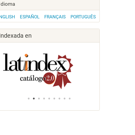
Idioma
NGLISH
ESPAÑOL
FRANÇAIS
PORTUGUÊS
Indexada en